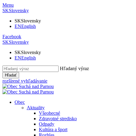
Menu
SK
Slovensky
SK
Slovensky
EN
English
Facebook
SK
Slovensky
SK
Slovensky
EN
English
Hľadaný výraz
Hľadať
rozšírené vyhľadávanie
Obec
Aktuality
Všeobecné
Zdravotné stredisko
Odpady
Kultúra a šport
Rozhlas