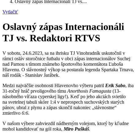
Oslavný zápas Internacionáli TJ vs....
Vytlačiť
Oslavný zápas Internacionáli
TJ vs. Redaktori RTVS
V sobotu, 24.6.2023, sa na ihrisku TJ Vinohradník uskutočnil v
rámci osláv storočnice futbalu v obci zápas internacionálov Suchej
nad Parnou s tímom známeho športového komentátora Ľuboša
Hlavenu. O slávnostný výkop sa postarala legenda Spartaka Trnava,
náš rodák - Stanislav Jarábek.
Medzi najväčšie osobnosti Hlavenovho výberu patril
Erik Sabo
, iba
31-ročný hráč prvoligového tímu
Anorthosis Famagusta
(13-
násobného víťaza cyperskej ligy!). Keď po jeho akciách svietilo
na svetelnej tabuli skóre 1:4 v neprospech suchovských starých
pánov, ubral z plynu a zápas skončil nakoniec „slávnostne“
zmierlivo
6:6
.
V našom výbere zahviezdil nádherným volejom, ktorý by kľudne
mohol kandidovať na gól roka,
Miro Puškáš
.