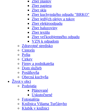
Zber plastov
Zber papiera
Zber skla
Zber kuchynského odpadu "BRKO"
Zber jedlých olejov a tukov
Zber elektroodpadu
Zber haluzoviny
Zber textilu
Zber veľkoobjemného odpadu
VZN k odpadom
Zdravotné stredisko
Cintorín
Pošta
Cirkev
Firmy a podnikatelia
Dom služieb
Posilňovňa
Obecná kuchyňa
Život v obci
Podujatia
Plánované
Uskutočnené
Fotogaléria
Knižnica Viliama Turčányho
Klubík v knižnici