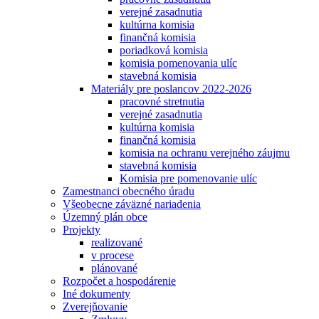
verejné zasadnutia
kultúrna komisia
finančná komisia
poriadková komisia
komisia pomenovania ulíc
stavebná komisia
Materiály pre poslancov 2022-2026
pracovné stretnutia
verejné zasadnutia
kultúrna komisia
finančná komisia
komisia na ochranu verejného záujmu
stavebná komisia
Komisia pre pomenovanie ulíc
Zamestnanci obecného úradu
Všeobecne záväzné nariadenia
Územný plán obce
Projekty
realizované
v procese
plánované
Rozpočet a hospodárenie
Iné dokumenty
Zverejňovanie