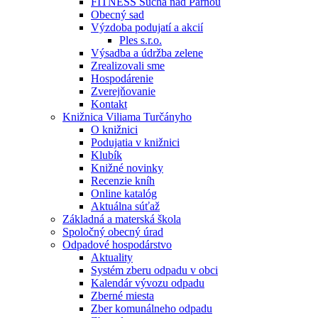
FITNESS Suchá nad Parnou
Obecný sad
Výzdoba podujatí a akcií
Ples s.r.o.
Výsadba a údržba zelene
Zrealizovali sme
Hospodárenie
Zverejňovanie
Kontakt
Knižnica Viliama Turčányho
O knižnici
Podujatia v knižnici
Klubík
Knižné novinky
Recenzie kníh
Online katalóg
Aktuálna súťaž
Základná a materská škola
Spoločný obecný úrad
Odpadové hospodárstvo
Aktuality
Systém zberu odpadu v obci
Kalendár vývozu odpadu
Zberné miesta
Zber komunálneho odpadu