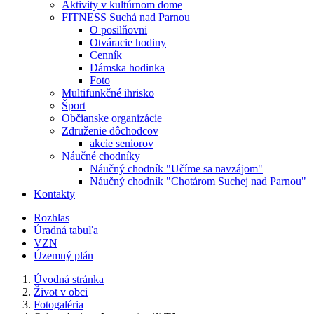
Aktivity v kultúrnom dome
FITNESS Suchá nad Parnou
O posilňovni
Otváracie hodiny
Cenník
Dámska hodinka
Foto
Multifunkčné ihrisko
Šport
Občianske organizácie
Združenie dôchodcov
akcie seniorov
Náučné chodníky
Náučný chodník "Učíme sa navzájom"
Náučný chodník "Chotárom Suchej nad Parnou"
Kontakty
Rozhlas
Úradná tabuľa
VZN
Územný plán
Úvodná stránka
Život v obci
Fotogaléria