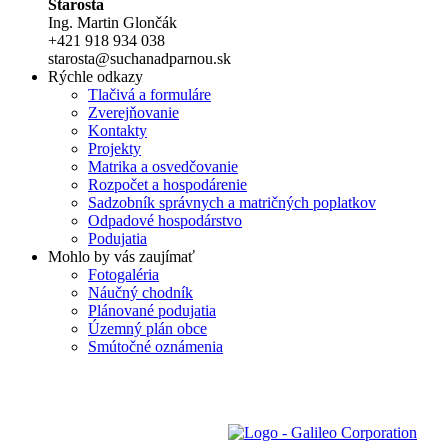
Starosta
Ing. Martin Glončák
+421 918 934 038
starosta@suchanadparnou.sk
Rýchle odkazy
Tlačivá a formuláre
Zverejňovanie
Kontakty
Projekty
Matrika a osvedčovanie
Rozpočet a hospodárenie
Sadzobník správnych a matričných poplatkov
Odpadové hospodárstvo
Podujatia
Mohlo by vás zaujímať
Fotogaléria
Náučný chodník
Plánované podujatia
Územný plán obce
Smútočné oznámenia