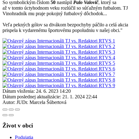
So symbolickým číslom
50
nastúpil
Palo Valovič
, ktorý sa
až v tomto úctyhodnom veku rozlúčil so súťažným futbalom. TJ
Vinohradník mu praje pokojný futbalový dôchodok...
Veľa pekných gólov sa divákom bezpochyby páčilo a celá akcia
prispela k vydarenému športovému popoludniu v našej obci."
Dátum vloženia:
24. 6. 2023 14:20
Dátum poslednej aktualizácie:
21. 1. 2024 22:44
Autor:
JUDr. Marcela Šúbertová
Život v obci
Podujatia