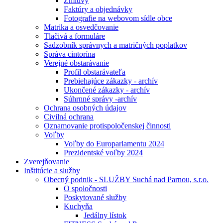
Zmluvy
Faktúry a objednávky
Fotografie na webovom sídle obce
Matrika a osvedčovanie
Tlačivá a formuláre
Sadzobník správnych a matričných poplatkov
Správa cintorína
Verejné obstarávanie
Profil obstarávateľa
Prebiehajúce zákazky - archív
Ukončené zákazky - archív
Súhrnné správy -archív
Ochrana osobných údajov
Civilná ochrana
Oznamovanie protispoločenskej činnosti
Voľby
Voľby do Europarlamentu 2024
Prezidentské voľby 2024
Zverejňovanie
Inštitúcie a služby
Obecný podnik - SLUŽBY Suchá nad Parnou, s.r.o.
O spoločnosti
Poskytované služby
Kuchyňa
Jedálny lístok