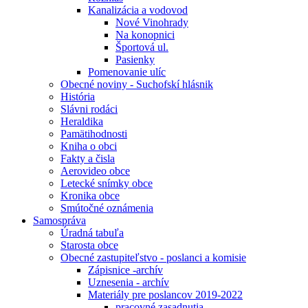
Kanalizácia a vodovod
Nové Vinohrady
Na konopnici
Športová ul.
Pasienky
Pomenovanie ulíc
Obecné noviny - Suchofskí hlásnik
História
Slávni rodáci
Heraldika
Pamätihodnosti
Kniha o obci
Fakty a čisla
Aerovideo obce
Letecké snímky obce
Kronika obce
Smútočné oznámenia
Samospráva
Úradná tabuľa
Starosta obce
Obecné zastupiteľstvo - poslanci a komisie
Zápisnice -archív
Uznesenia - archív
Materiály pre poslancov 2019-2022
pracovné zasadnutia