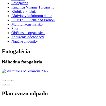
Fotogaléria
Knižnica Viliama Turčányho
Klubík v knižnici
Aktivity v kultúrnom dome
FITNESS Suchá nad Parnou
Multifunkčné ihrisko
Šport
Občianske organizácie
Združenie dôchodcov
Náučné chodníky
Fotogaléria
Náhodná fotogaléria
Plán zvozu odpadu