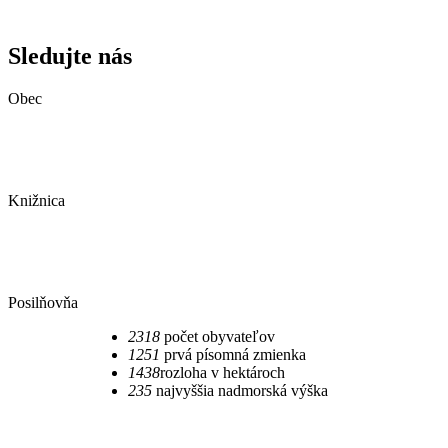
Sledujte nás
Obec
Knižnica
Posilňovňa
2318
počet obyvateľov
1251
prvá písomná zmienka
1438
rozloha v hektároch
235​
najvyššia nadmorská výška