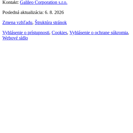
Kontakt:
Galileo Corporation s.r.o.
Posledná aktualizácia: 6. 8. 2026
Zmena vzhľadu
,
Štruktúra stránok
Vyhlásenie o prístupnosti
,
Cookies
,
Vyhlásenie o ochrane súkromia
,
Webové sídlo