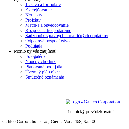
Tlačivá a formuláre
Zverejňovanie
Kontakty
Projekty
Matrika a osvedčovanie
Rozpočet a hospodárenie
Sadzobník správnych a matričných poplatkov
Odpadové hospodárstvo
Podujatia
Mohlo by vás zaujímať
Fotogaléria
Náučný chodník
Plánované podujatia
Územný plán obce
Smútočné oznámenia
Technický prevádzkovateľ:
Galileo Corporation s.r.o., Čierna Voda 468, 925 06