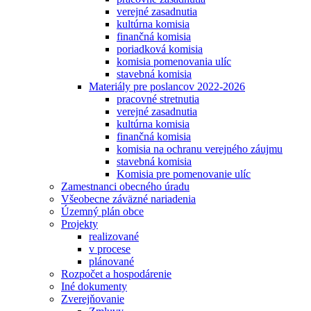
verejné zasadnutia
kultúrna komisia
finančná komisia
poriadková komisia
komisia pomenovania ulíc
stavebná komisia
Materiály pre poslancov 2022-2026
pracovné stretnutia
verejné zasadnutia
kultúrna komisia
finančná komisia
komisia na ochranu verejného záujmu
stavebná komisia
Komisia pre pomenovanie ulíc
Zamestnanci obecného úradu
Všeobecne záväzné nariadenia
Územný plán obce
Projekty
realizované
v procese
plánované
Rozpočet a hospodárenie
Iné dokumenty
Zverejňovanie