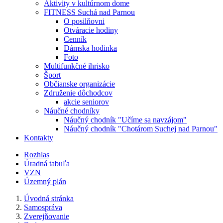
Aktivity v kultúrnom dome
FITNESS Suchá nad Parnou
O posilňovni
Otváracie hodiny
Cenník
Dámska hodinka
Foto
Multifunkčné ihrisko
Šport
Občianske organizácie
Združenie dôchodcov
akcie seniorov
Náučné chodníky
Náučný chodník "Učíme sa navzájom"
Náučný chodník "Chotárom Suchej nad Parnou"
Kontakty
Rozhlas
Úradná tabuľa
VZN
Územný plán
Úvodná stránka
Samospráva
Zverejňovanie