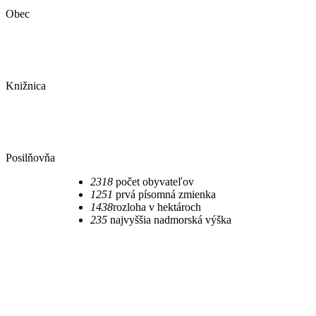
Obec
Knižnica
Posilňovňa
2318
počet obyvateľov
1251
prvá písomná zmienka
1438
rozloha v hektároch
235​
najvyššia nadmorská výška