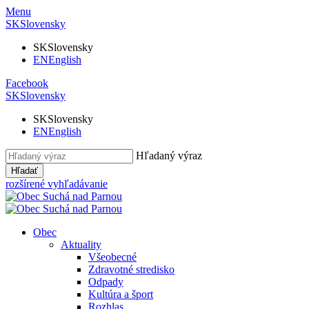
Menu
SK
Slovensky
SK
Slovensky
EN
English
Facebook
SK
Slovensky
SK
Slovensky
EN
English
Hľadaný výraz
Hľadať
rozšírené vyhľadávanie
Obec
Aktuality
Všeobecné
Zdravotné stredisko
Odpady
Kultúra a šport
Rozhlas