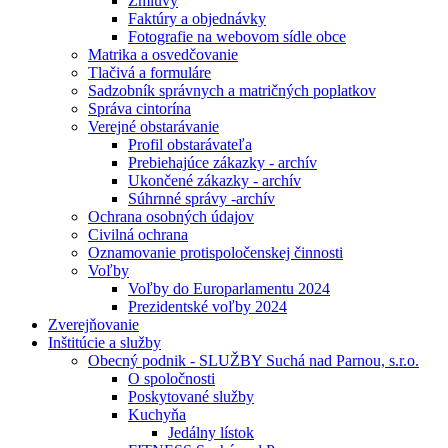
Zmluvy
Faktúry a objednávky
Fotografie na webovom sídle obce
Matrika a osvedčovanie
Tlačivá a formuláre
Sadzobník správnych a matričných poplatkov
Správa cintorína
Verejné obstarávanie
Profil obstarávateľa
Prebiehajúce zákazky - archív
Ukončené zákazky - archív
Súhrnné správy -archív
Ochrana osobných údajov
Civilná ochrana
Oznamovanie protispoločenskej činnosti
Voľby
Voľby do Europarlamentu 2024
Prezidentské voľby 2024
Zverejňovanie
Inštitúcie a služby
Obecný podnik - SLUŽBY Suchá nad Parnou, s.r.o.
O spoločnosti
Poskytované služby
Kuchyňa
Jedálny lístok