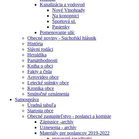
Kanalizácia a vodovod
Nové Vinohrady
Na konopnici
Športová ul.
Pasienky
Pomenovanie ulíc
Obecné noviny - Suchofskí hlásnik
História
Slávni rodáci
Heraldika
Pamätihodnosti
Kniha o obci
Fakty a čisla
Aerovideo obce
Letecké snímky obce
Kronika obce
Smútočné oznámenia
Samospráva
Úradná tabuľa
Starosta obce
Obecné zastupiteľstvo - poslanci a komisie
Zápisnice -archív
Uznesenia - archív
Materiály pre poslancov 2019-2022
pracovné zasadnutia