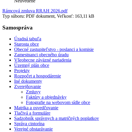
Neuvedené
Rámcová zmluva RRAH 2026.pdf
Typ súboru: PDF dokument, Veľkosť: 163,11 kB
Samospráva
Úradná tabuľa
Starosta obce
Obecné zastupiteľstvo - poslanci a komisie
Zamestnanci obecného úradu
Všeobecne záväzné nariadenia
Územný plán obce
Projekty
Rozpočet a hospodárenie
Iné dokumenty
Zverejňovanie
Zmluvy
Faktúry a objednávky
Fotografie na webovom sídle obce
Matrika a osvedčovanie
Tlačivá a formuláre
Sadzobník správnych a matričných poplatkov
Správa cintorína
Verejné obstarávanie