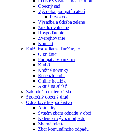
FITNESS Suchá nad Parnou
Obecný sad
Výzdoba podujatí a akcií
Ples s.r.o.
Výsadba a údržba zelene
Zrealizovali sme
Hospodárenie
Zverejňovanie
Kontakt
Knižnica Viliama Turčányho
O knižnici
Podujatia v knižnici
Klubík
Knižné novinky
Recenzie kníh
Online katalóg
Aktuálna súťaž
Základná a materská škola
Spoločný obecný úrad
Odpadové hospodárstvo
Aktuality
Systém zberu odpadu v obci
Kalendár vývozu odpadu
Zberné miesta
Zber komunálneho odpadu