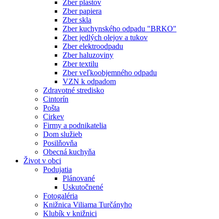
Zber plastov
Zber papiera
Zber skla
Zber kuchynského odpadu "BRKO"
Zber jedlých olejov a tukov
Zber elektroodpadu
Zber haluzoviny
Zber textilu
Zber veľkoobjemného odpadu
VZN k odpadom
Zdravotné stredisko
Cintorín
Pošta
Cirkev
Firmy a podnikatelia
Dom služieb
Posilňovňa
Obecná kuchyňa
Život v obci
Podujatia
Plánované
Uskutočnené
Fotogaléria
Knižnica Viliama Turčányho
Klubík v knižnici