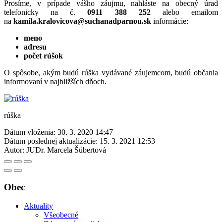
Prosíme, v prípade vášho záujmu, nahláste na obecný úrad
telefonicky na č.
0911 388 252
alebo emailom
na
kamila.kralovicova@suchanadparnou.sk
informácie:
meno
adresu
počet rúšok
O spôsobe, akým budú rúška vydávané záujemcom, budú občania
informovaní v najbližších dňoch.
rúška
Dátum vloženia:
30. 3. 2020 14:47
Dátum poslednej aktualizácie:
15. 3. 2021 12:53
Autor:
JUDr. Marcela Šúbertová
Obec
Aktuality
Všeobecné