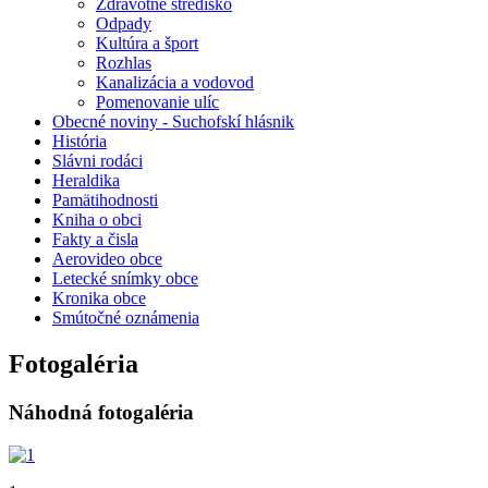
Zdravotné stredisko
Odpady
Kultúra a šport
Rozhlas
Kanalizácia a vodovod
Pomenovanie ulíc
Obecné noviny - Suchofskí hlásnik
História
Slávni rodáci
Heraldika
Pamätihodnosti
Kniha o obci
Fakty a čisla
Aerovideo obce
Letecké snímky obce
Kronika obce
Smútočné oznámenia
Fotogaléria
Náhodná fotogaléria