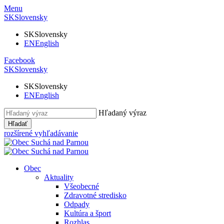
Menu
SK
Slovensky
SK
Slovensky
EN
English
Facebook
SK
Slovensky
SK
Slovensky
EN
English
Hľadaný výraz
Hľadať
rozšírené vyhľadávanie
Obec
Aktuality
Všeobecné
Zdravotné stredisko
Odpady
Kultúra a šport
Rozhlas