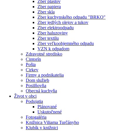
Zber plastov
Zber papiera
Zber skla
Zber kuchynského odpadu "BRKO"
Zber jedlých olejov a tukov
Zber elektroodpadu
Zber haluzoviny
Zber textilu
Zber veľkoobjemného odpadu
VZN k odpadom
Zdravotné stredisko
Cintorín
Pošta
Cirkev
Firmy a podnikatelia
Dom služieb
Posilňovňa
Obecná kuchyňa
Život v obci
Podujatia
Plánované
Uskutočnené
Fotogaléria
Knižnica Viliama Turčányho
Klubík v knižnici