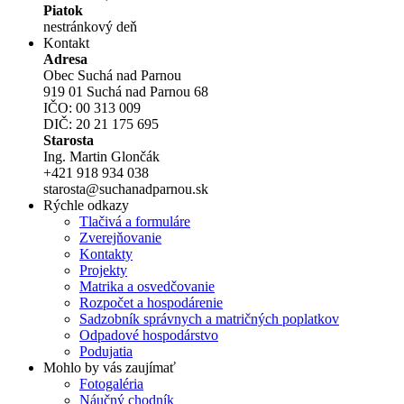
Piatok
nestránkový deň
Kontakt
Adresa
Obec Suchá nad Parnou
919 01 Suchá nad Parnou 68
IČO: 00 313 009
DIČ: 20 21 175 695
Starosta
Ing. Martin Glončák
+421 918 934 038
starosta@suchanadparnou.sk
Rýchle odkazy
Tlačivá a formuláre
Zverejňovanie
Kontakty
Projekty
Matrika a osvedčovanie
Rozpočet a hospodárenie
Sadzobník správnych a matričných poplatkov
Odpadové hospodárstvo
Podujatia
Mohlo by vás zaujímať
Fotogaléria
Náučný chodník