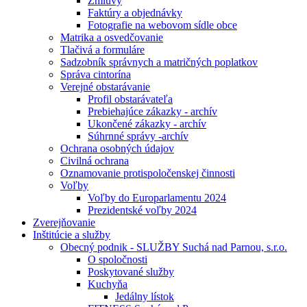
Zmluvy
Faktúry a objednávky
Fotografie na webovom sídle obce
Matrika a osvedčovanie
Tlačivá a formuláre
Sadzobník správnych a matričných poplatkov
Správa cintorína
Verejné obstarávanie
Profil obstarávateľa
Prebiehajúce zákazky - archív
Ukončené zákazky - archív
Súhrnné správy -archív
Ochrana osobných údajov
Civilná ochrana
Oznamovanie protispoločenskej činnosti
Voľby
Voľby do Europarlamentu 2024
Prezidentské voľby 2024
Zverejňovanie
Inštitúcie a služby
Obecný podnik - SLUŽBY Suchá nad Parnou, s.r.o.
O spoločnosti
Poskytované služby
Kuchyňa
Jedálny lístok