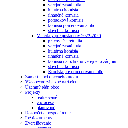
verejné zasadnutia
kultúrna komisia
finančná komisia
poriadková komisia
komisia pomenovania ulíc
stavebná komisia
Materiály pre poslancov 2022-2026
pracovné stretnutia
verejné zasadnutia
kultúrna komisia
finančná komisia
komisia na ochranu verejného záujmu
stavebná komisia
Komisia pre pomenovanie ulíc
Zamestnanci obecného úradu
Všeobecne záväzné nariadenia
Územný plán obce
Projekty
realizované
v procese
plánované
Rozpočet a hospodárenie
Iné dokumenty
Zverejňovanie