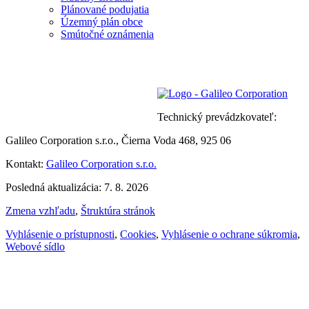
Plánované podujatia
Územný plán obce
Smútočné oznámenia
Technický prevádzkovateľ:
Galileo Corporation s.r.o., Čierna Voda 468, 925 06
Kontakt:
Galileo Corporation s.r.o.
Posledná aktualizácia: 7. 8. 2026
Zmena vzhľadu
,
Štruktúra stránok
Vyhlásenie o prístupnosti
,
Cookies
,
Vyhlásenie o ochrane súkromia
,
Webové sídlo