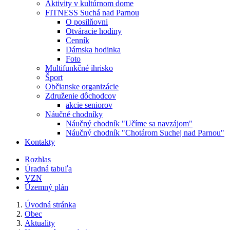
Aktivity v kultúrnom dome
FITNESS Suchá nad Parnou
O posilňovni
Otváracie hodiny
Cenník
Dámska hodinka
Foto
Multifunkčné ihrisko
Šport
Občianske organizácie
Združenie dôchodcov
akcie seniorov
Náučné chodníky
Náučný chodník "Učíme sa navzájom"
Náučný chodník "Chotárom Suchej nad Parnou"
Kontakty
Rozhlas
Úradná tabuľa
VZN
Územný plán
Úvodná stránka
Obec
Aktuality