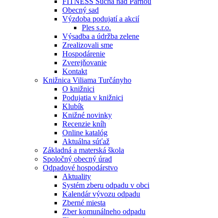
FITNESS Suchá nad Parnou
Obecný sad
Výzdoba podujatí a akcií
Ples s.r.o.
Výsadba a údržba zelene
Zrealizovali sme
Hospodárenie
Zverejňovanie
Kontakt
Knižnica Viliama Turčányho
O knižnici
Podujatia v knižnici
Klubík
Knižné novinky
Recenzie kníh
Online katalóg
Aktuálna súťaž
Základná a materská škola
Spoločný obecný úrad
Odpadové hospodárstvo
Aktuality
Systém zberu odpadu v obci
Kalendár vývozu odpadu
Zberné miesta
Zber komunálneho odpadu