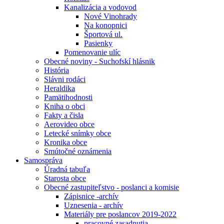
Kanalizácia a vodovod
Nové Vinohrady
Na konopnici
Športová ul.
Pasienky
Pomenovanie ulíc
Obecné noviny - Suchofskí hlásnik
História
Slávni rodáci
Heraldika
Pamätihodnosti
Kniha o obci
Fakty a čisla
Aerovideo obce
Letecké snímky obce
Kronika obce
Smútočné oznámenia
Samospráva
Úradná tabuľa
Starosta obce
Obecné zastupiteľstvo - poslanci a komisie
Zápisnice -archív
Uznesenia - archív
Materiály pre poslancov 2019-2022
pracovné zasadnutia